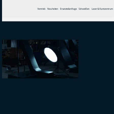
Vertrieb
Neuheiten
Ersatzteilanfrage
Schweißen
Laser & Kantzentrum