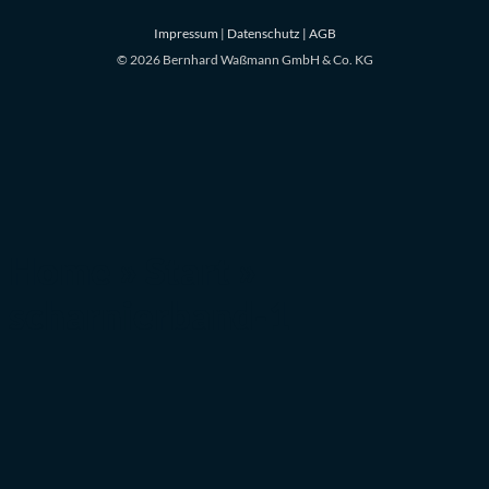
Impressum
|
Datenschutz |
AGB
© 2026 Bernhard Waßmann GmbH & Co. KG
Home
»
Start
»
scharnierband-1