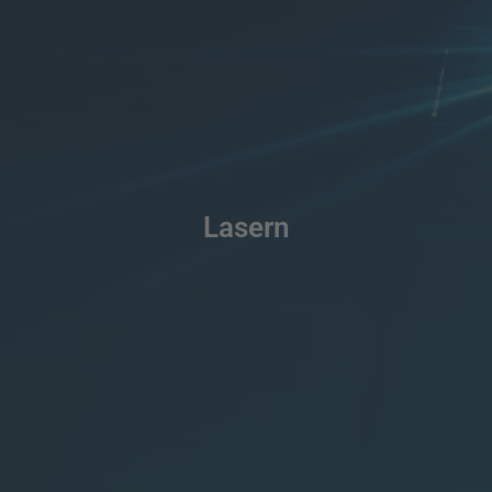
Lasern
LÖSUNGEN ANSEHEN