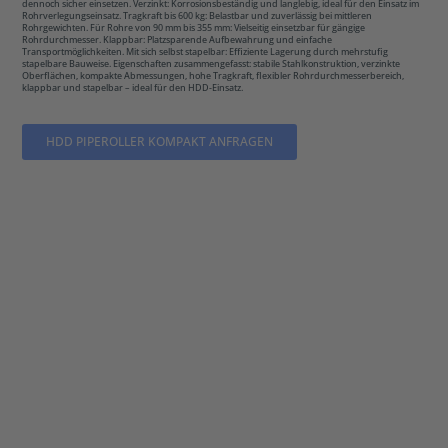
dennoch sicher einsetzen. Verzinkt: Korrosionsbeständig und langlebig, ideal für den Einsatz im
Rohrverlegungseinsatz. Tragkraft bis 600 kg: Belastbar und zuverlässig bei mittleren
Rohrgewichten. Für Rohre von 90 mm bis 355 mm: Vielseitig einsetzbar für gängige
Rohrdurchmesser. Klappbar: Platzsparende Aufbewahrung und einfache
Transportmöglichkeiten. Mit sich selbst stapelbar: Effiziente Lagerung durch mehrstufig
stapelbare Bauweise. Eigenschaften zusammengefasst: stabile Stahlkonstruktion, verzinkte
Oberflächen, kompakte Abmessungen, hohe Tragkraft, flexibler Rohrdurchmesserbereich,
klappbar und stapelbar – ideal für den HDD-Einsatz.
HDD PIPEROLLER KOMPAKT ANFRAGEN