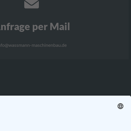
nfrage per Mail
nfo@wassmann-maschinenbau.de